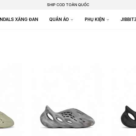
SHIP COD TOÀN QUỐC
NDALS XĂNG ĐAN
QUẦN ÁO
PHỤ KIỆN
JIBBI