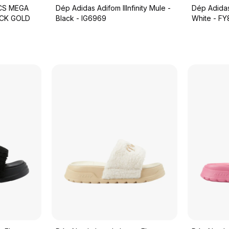
CS MEGA
Dép Adidas Adifom IIInfinity Mule -
Dép Adidas
ACK GOLD
Black - IG6969
White - F