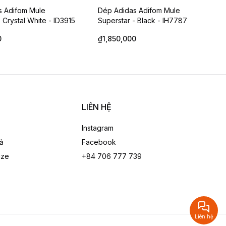
s Adifom Mule
Dép Adidas Adifom Mule
 Crystal White - ID3915
Superstar - Black - IH7787
0
₫1,850,000
AN JUMPMAN /
DÉP JORDAN HYDRO XIII /
DE Paris Saint-Germain
JORDAN SLIDES BLACK METALLIC
Liên hệ
GOLD BG