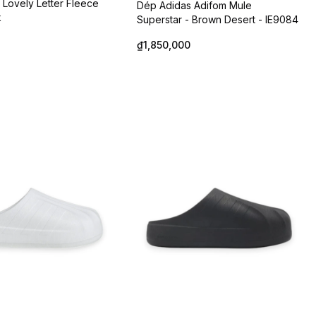
Lovely Letter Fleece
Dép Adidas Adifom Mule
k
Superstar - Brown Desert - IE9084
₫1,850,000