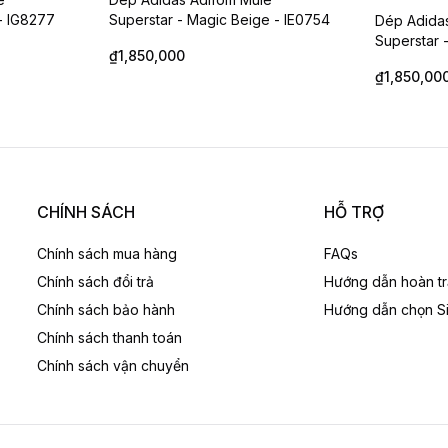
 - IG8277
Superstar - Magic Beige - IE0754
Dép Adida
Superstar -
₫1,850,000
₫1,850,00
NE BATWING
DÉP Levi’s / Levis JUNE BATWING
DÉP JORD
Navy/White
JORDAN SLI
FQ7962