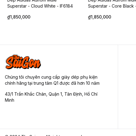
Superstar - Cloud White - IF6184
Superstar - Core Black
₫1,850,000
₫1,850,000
DÉP Levi’s / Levis 3D June Batwing
DÉP Levi’s / Levis JU
Sliders Black
SLIDERS Black/Red