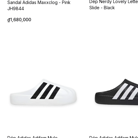
Dép Nerdy Lovely Lette
Sandal Adidas Maxxclog - Pink
Slide - Black
JH9844
₫1,680,000
Dép Adidas Adifom Mule
Dép Adidas Adifom Mul