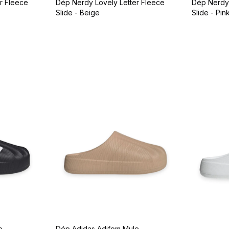
r Fleece
Dép Nerdy Lovely Letter Fleece
Dép Nerdy 
Slide - Beige
Slide - Pin
e
Dép Adidas Adifom Mule