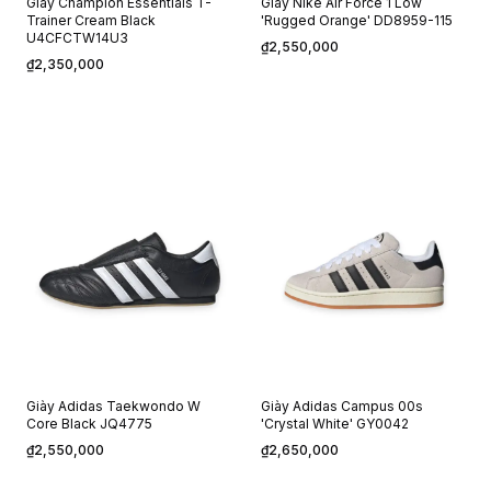
Giày Champion Essentials T-
Giày Nike Air Force 1 Low
Trainer Cream Black
'Rugged Orange' DD8959-115
U4CFCTW14U3
₫2,550,000
₫2,350,000
Giày Adidas Taekwondo W
Giày Adidas Campus 00s
Core Black JQ4775
'Crystal White' GY0042
₫2,550,000
₫2,650,000